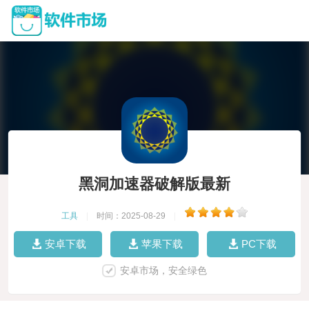
黑洞加速器破解版最新
工具
|
时间：2025-08-29
|
安卓下载
苹果下载
PC下载
安卓市场，安全绿色