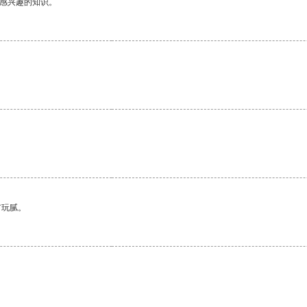
己感兴趣的知识。
有玩腻。
。