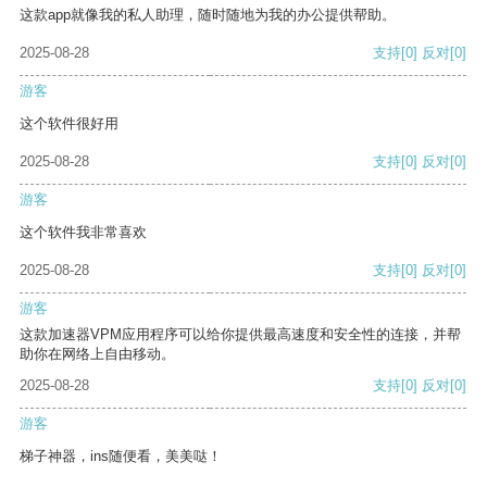
这款app就像我的私人助理，随时随地为我的办公提供帮助。
2025-08-28
支持
[0]
反对
[0]
游客
这个软件很好用
2025-08-28
支持
[0]
反对
[0]
游客
这个软件我非常喜欢
2025-08-28
支持
[0]
反对
[0]
游客
这款加速器VPM应用程序可以给你提供最高速度和安全性的连接，并帮
助你在网络上自由移动。
2025-08-28
支持
[0]
反对
[0]
游客
梯子神器，ins随便看，美美哒！