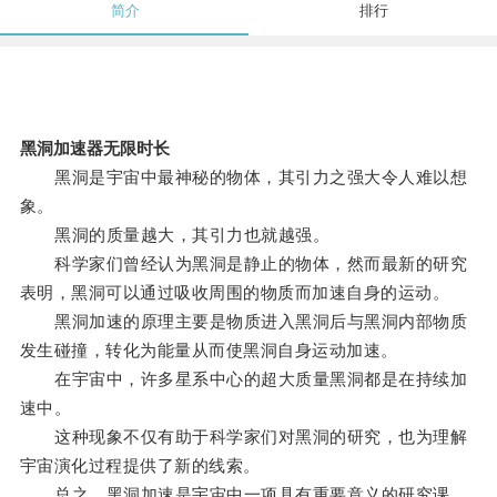
简介
排行
黑洞加速器无限时长
黑洞是宇宙中最神秘的物体，其引力之强大令人难以想
象。
黑洞的质量越大，其引力也就越强。
科学家们曾经认为黑洞是静止的物体，然而最新的研究
表明，黑洞可以通过吸收周围的物质而加速自身的运动。
黑洞加速的原理主要是物质进入黑洞后与黑洞内部物质
发生碰撞，转化为能量从而使黑洞自身运动加速。
在宇宙中，许多星系中心的超大质量黑洞都是在持续加
速中。
这种现象不仅有助于科学家们对黑洞的研究，也为理解
宇宙演化过程提供了新的线索。
总之，黑洞加速是宇宙中一项具有重要意义的研究课