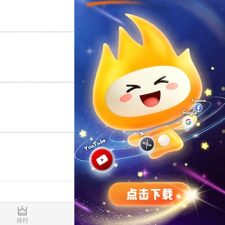
支持
[0]
反对
[0]
支持
[0]
反对
[0]
支持
[0]
反对
[0]
0.016375s
排行
推荐